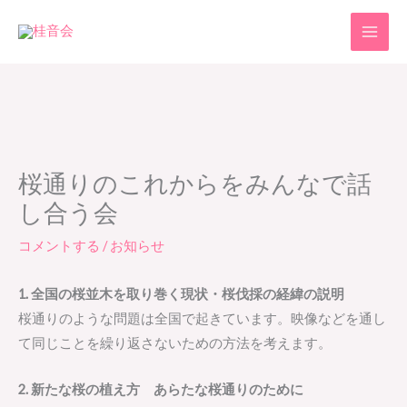
内
容
を
ス
キ
ッ
プ
桜通りのこれからをみんなで話
し合う会
コメントする
/
お知らせ
1. 全国の桜並木を取り巻く現状・桜伐採の経緯の説明
桜通りのような問題は全国で起きています。映像などを通し
て同じことを繰り返さないための方法を考えます。
2. 新たな桜の植え方 あらたな桜通りのために