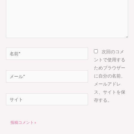
力…
名
次回のコメ
前
ントで使用する
*
ためブラウザー
メ
に自分の名前、
ー
メールアドレ
ル
ス、サイトを保
サ
*
存する。
イ
ト