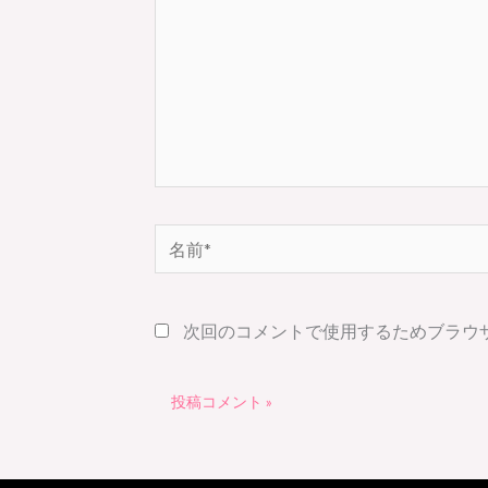
入
力…
名
前
*
次回のコメントで使用するためブラウ