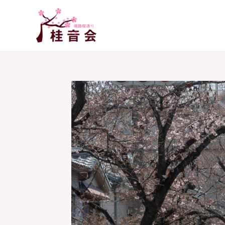
内
容
を
ス
キ
ッ
プ